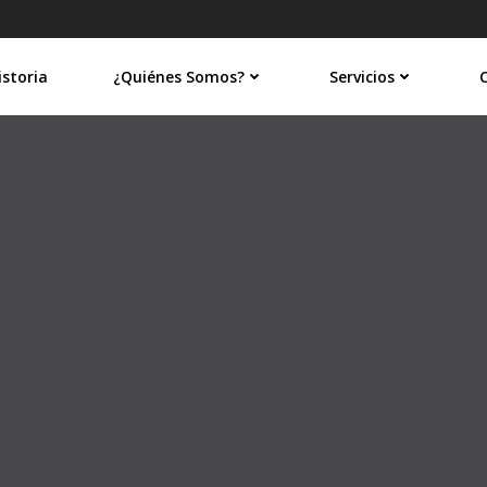
istoria
¿Quiénes Somos?
Servicios